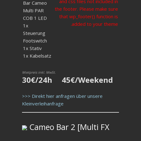
and css files not included in
Bar Cameo
the footer. Please make sure
Multi PAR
that wp_footer() function is
COB 1 LED
added to your theme.
1x
Steuerung
Footswitch
1x Stativ
1x Kabelsatz
Mietpreis inkl. MwSt.
30€/24h 45€/Weekend
>>> Direkt hier anfragen über unsere
Kleinverleihanfrage
Cameo Bar 2 [Multi FX