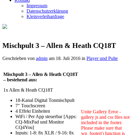
Kontakt
Impressum
Datenschutzerklärung
Kleinverleihanfrage
Mischpult 3 – Allen & Heath CQ18T
Geschrieben von
admin
am
18. Juli 2016
in
Player und Pulte
Mischpult 3 – Allen & Heath CQ18T
– bestehend aus:
1x Allen & Heath CQ18T
18-Kanal Digital Tonmischpult
7″ Touchscreen
4 Effekt Einheiten
Unite Gallery Error -
WiFi / Per App steuerbar [
Apps:
gallery js and css files not
CQ-MixPad und Monitor
included in the footer.
CQ4You]
Please make sure that
Inputs: 1-8: 8x XLR / 9-16: 8x
wp_footer() function is