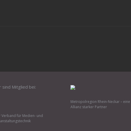
r sind Mitglied bei:
Metropolregion Rhein-Neckar – eine
Allianz starker Partner
 Verband für Medien- und
anstaltungstechnik