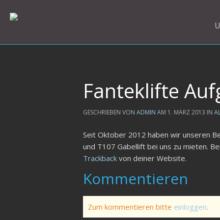
U
Fanteklifte Auf
GESCHRIEBEN VON
ADMIN
AM
1. MÄRZ 2013
IN
A
Seit Oktober 2012 haben wir unseren Best
und T107 Gabellift bei uns zu mieten. B
Trackback
von deiner Website.
Kommentieren
Zum kommentieren bitte
einloggen
.